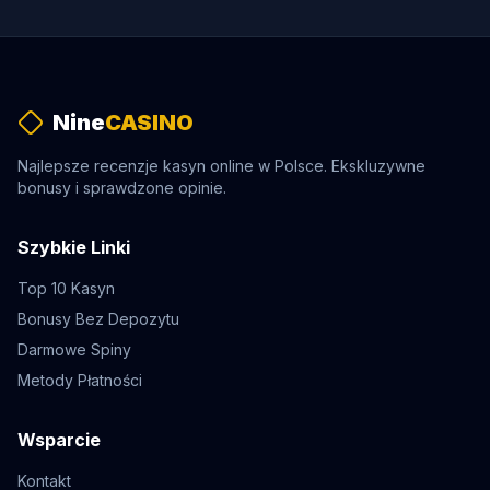
Nine
CASINO
Najlepsze recenzje kasyn online w Polsce. Ekskluzywne
bonusy i sprawdzone opinie.
Szybkie Linki
Top 10 Kasyn
Bonusy Bez Depozytu
Darmowe Spiny
Metody Płatności
Wsparcie
Kontakt