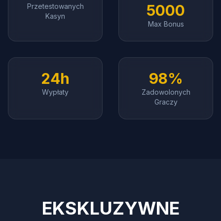
5000
Przetestowanych
Kasyn
Max Bonus
24h
98%
Wypłaty
Zadowolonych
Graczy
EKSKLUZYWNE